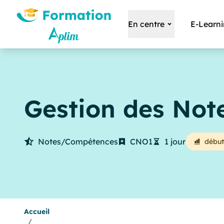
En centre
E-Learn
Gestion des Not
Notes/Compétences
CNO1
1 jour
début
Accueil
/