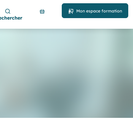
Mon espace formation
echercher