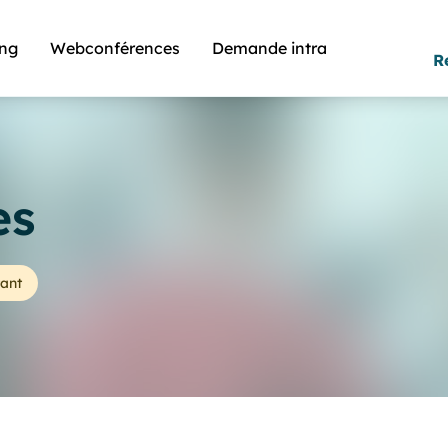
ing
Webconférences
Demande intra
R
es
ant