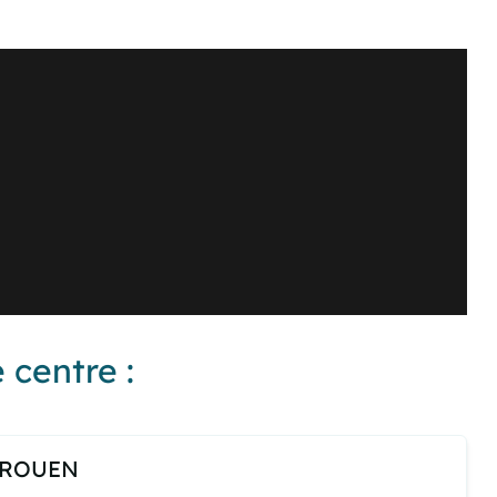
 centre :
à ROUEN